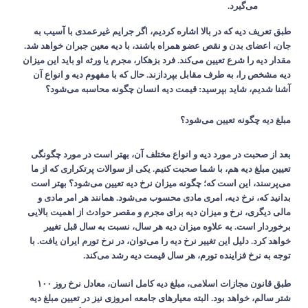
می‌گیرد
.
طبق تعریف دیه که در بالا اشاره کردیم، اگر جرایم غیرعمدی با آسیب به
جان، اعضای بدن و نقص عضو همراه باشند، با دیه معین جبران خواهد شد.
مقدار دیه را شرع تعیین می‌کند. فرد بزهکار، مجرم یا ورثه او باید این میزان
دیه مشخص را، به طرف مقابل بپردازند. حال که با مفهوم دیه و انواع آن
آشنا شدیم، شاید بپرسید: قیمت دیه انسان چگونه محاسبه می‌شود؟
مبلغ دیه چگونه تعیین می‌شود؟
بعد از صحبت در مورد دیه و انواع مختلف آن، بهتر است در مورد چگونگی
تعیین مبلغ دیه هم، با شما صحبت کنیم. یکی از سوالات پرتکراری که از ما
می‌پرسند، این است که؛ چگونه میزان نرخ دیه تعیین می‌شود؟ بهتر است
بدانید که، نرخ دیه، امری مادی محسوب می‌شود. همانند هر امر مادی و
مالی دیگری، نرخ و میزان دیه برای مجرم و مقصر حوادث از اهمیت بالایی
برخوردار است. به علاوه میزان دیه هر سال، نسبت به سال قبل تغییر
خواهد کرد. دلیل این تغییر نرخ دیه را می‌توان، در نرخ تورم ایران یافت. با
توجه به نرخ فزاینده تورم، هر سال قیمت دیه رشد می‌کند
.
طبق قانون مجازات اسلامی، مبلغ دیه کامل انسان، معادل نرخ روز
۱۰۰
شتر سالم، خواهد بود. البته معیارهای جامعه امروزی نیز در تعیین مبلغ دیه