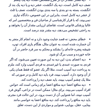
نصف دیه کامل است، دیه یک انگشت، عشر دیه و یا دیه یک بند از
انگشت، بسته به دو بندی یا سه بندی بودن انگشت، نصف یا ثلث
از عشر دیه کامل است. بنابراین در این خصوص، دادگاه نیازی
نمی‌بیند، که با قرار کارشناسی از صاحبان فن و متخصصین امر که
غالبا پزشکی قانونی است، تقاضای ارزیابی مقدار آن را بخواهد و
به راحتی تشخیص می‌دهد، دیه مقدر چند درصد است
.
خطای محض
:
نه قصد جنایت وجود دارد و نه انجام کار منجر به
آن خسارت شده است. به عنوان مثال، هنگام بازی افراد، توپ،
شیشه پنجره خانه‌ای را بشکند و محکم به سر فرد حاضر در آن
خانه خورده و سبب مرگ او شود
.
دیه اعضای بدن
:
این دیه به این صورت تعیین می‌شود، که اگر
فردی به صورت عمدی یا غیرعمدی به فردی آسیب وارد کند، ملزم
به پرداخت دیه آسیب است. مثلا اگر یک عضو که فقط همان یکی
از آن وجود دارد، آسیب ببیند، فرد باید دیه کامل و در صورتی که
مثلا یک چشم آسیب ببیند، باید نصف دیه را پرداخت کند
.
دیه منافع اعضا
:
دیه منافع اعضا برای زمانی است که، حواس
افراد آسیب می‌بیند. برای مثال؛ ممکن است در نزاعی، گوش فرد
آسیب نبیند، اما شنوایی آن از دست برود، در این حالت فرد مجرم،
باید دیه منافع را پرداخت کند. دیه منافع اعضا به حواسی مانند
بینایی، عقل، بویایی، شنوایی و مواردی از این دست، تعلق